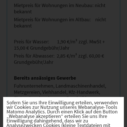
Mietpreis für Wohnungen im Neubau: nicht
bekannt
Mietpreis für Wohnungen im Altbau: nicht
bekannt
Preis für Wasser: 1,90 €/m³ zzgl. MwSt +
15,00 € Grundgebühr/Jahr
Preis für Abwasser: 2,85 €/m³ zzgl. 60,00 €
Grundgebühr/Jahr
Bereits ansässiges Gewerbe
Fuhrunternehmen, Landmaschinenhandel,
Metzgereien, Viehhandel, Kfz-Handwerk,
Elektrohandwerk, ca. 30 Beschäftigte
Sofern Sie uns Ihre Einwilligung erteilen, verwenden
wir Cookies zur Nutzung unseres Webanalyse-Tools
Matomo Analytics. Durch einen Klick auf den Button
Breitbandversorgung
„Webanalyse akzeptieren“ erteilen Sie uns Ihre
Einwilligung dahingehend, dass wir zu
16 Mbit/s
Analysezwecken Cookies (kleine Textdateien mit