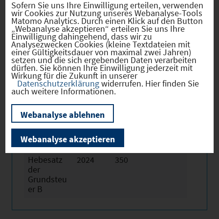
Sofern Sie uns Ihre Einwilligung erteilen, verwenden
wir Cookies zur Nutzung unseres Webanalyse-Tools
mindestens 30 Mbit/s
Matomo Analytics. Durch einen Klick auf den Button
„Webanalyse akzeptieren“ erteilen Sie uns Ihre
Einwilligung dahingehend, dass wir zu
Analysezwecken Cookies (kleine Textdateien mit
einer Gültigkeitsdauer von maximal zwei Jahren)
setzen und die sich ergebenden Daten verarbeiten
dürfen. Sie können Ihre Einwilligung jederzeit mit
Wirkung für die Zukunft in unserer
Datenschutzerklärung
widerrufen. Hier finden Sie
Hebesätze
auch weitere Informationen.
Webanalyse ablehnen
Gewerbest
2024
320
euerhebes
Webanalyse akzeptieren
atz
Hebesatz
2024
350
der
Grundsteu
er B