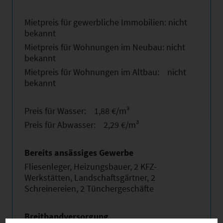
Mietpreis für gewerbliche Immobilien: nicht
bekannt
Mietpreis für Wohnungen im Neubau: nicht
bekannt
Mietpreis für Wohnungen im Altbau: nicht
bekannt
Preis für Wasser: 1,88 €/m³
Preis für Abwasser: 2,29 €/m³
Bereits ansässiges Gewerbe
Fliesenleger, Heizungsbauer, 2 KFZ-
Werkstätten, Landschaftsgärtner, 2
Schreinereien, 2 Tünchergeschäfte
Breitbandversorgung