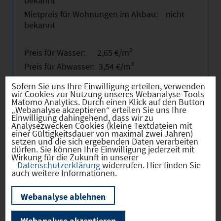
bekannt
Mietpreis für Wohnungen im Altbau: nicht
bekannt
Preis für Wasser: 2,65 €/m³
Preis für Abwasser: 3,54 €/m³
Sofern Sie uns Ihre Einwilligung erteilen, verwenden
wir Cookies zur Nutzung unseres Webanalyse-Tools
Bereits ansässiges Gewerbe
Matomo Analytics. Durch einen Klick auf den Button
Tankstelle, Gastronomie, Einzelhandel,
„Webanalyse akzeptieren“ erteilen Sie uns Ihre
Einwilligung dahingehend, dass wir zu
Baustoffe, Sauna, Dienstleistungsbetriebe,
Analysezwecken Cookies (kleine Textdateien mit
verschiedene Handwerksbetriebe,
einer Gültigkeitsdauer von maximal zwei Jahren)
Schreinereien, Kfz-Werkstatt, Pharmazie,
setzen und die sich ergebenden Daten verarbeiten
dürfen. Sie können Ihre Einwilligung jederzeit mit
Busunternehmen, Friseur
Wirkung für die Zukunft in unserer
Datenschutzerklärung
widerrufen. Hier finden Sie
auch weitere Informationen.
Breitbandversorgung
Mindestens 30 Mbit/s
Webanalyse ablehnen
Webanalyse akzeptieren