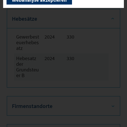
Hebesätze
Gewerbest
2024
330
euerhebes
atz
Hebesatz
2024
330
der
Grundsteu
er B
Firmenstandorte