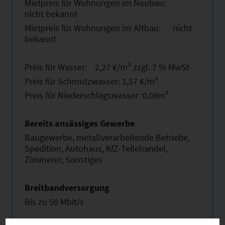
Mietpreis für Wohnungen im Neubau:
nicht bekannt
Mietpreis für Wohnungen im Altbau: nicht
bekannt
Preis für Wasser: 2,27 €/m³ zzgl. 7 % MwSt
Preis für Schmutzwasser: 1,57 €/m³
Preis für Niederschlagswasser: 0,08m³
Bereits ansässiges Gewerbe
Baugewerbe, metallverarbeitende Betriebe,
Spedition, Autohaus, KfZ-Teilehandel,
Zimmerer, Sonstiges
Breitbandversorgung
Bis zu 50 Mbit/s