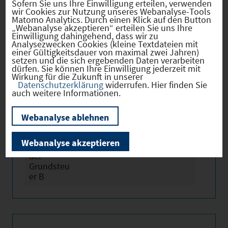
Sofern Sie uns Ihre Einwilligung erteilen, verwenden
wir Cookies zur Nutzung unseres Webanalyse-Tools
Matomo Analytics. Durch einen Klick auf den Button
„Webanalyse akzeptieren“ erteilen Sie uns Ihre
Einwilligung dahingehend, dass wir zu
Analysezwecken Cookies (kleine Textdateien mit
einer Gültigkeitsdauer von maximal zwei Jahren)
setzen und die sich ergebenden Daten verarbeiten
dürfen. Sie können Ihre Einwilligung jederzeit mit
Hebesätze
Wirkung für die Zukunft in unserer
Datenschutzerklärung
widerrufen. Hier finden Sie
auch weitere Informationen.
Gewerbest
2024
370
euerhebes
Webanalyse ablehnen
atz
Webanalyse akzeptieren
Hebesatz
2024
340
der
Grundsteu
er B