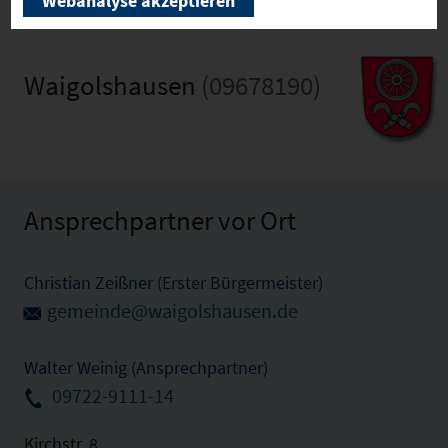
Webanalyse akzeptieren
Waigolshausen
(09678190)
Ansprechpartner vor Ort
Christian Zeißner (Erster Bürgermeister)
gemeinde@waigolshausen.de
Walter Weinig (Ansprechpartner)
09722-9111-14
Kirchstr. 8