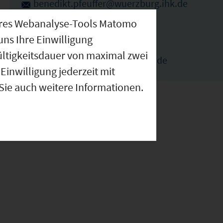
benedikt.pfeuffer@wuerzburg.ihk.de
09314194179
nseres Webanalyse-Tools Matomo
uns Ihre Einwilligung
Elka Ivanova (Ansprechpartnerin)
ültigkeitsdauer von maximal zwei
elka.ivanova@wuerzburg.ihk.de
Einwilligung jederzeit mit
 Sie auch weitere Informationen.