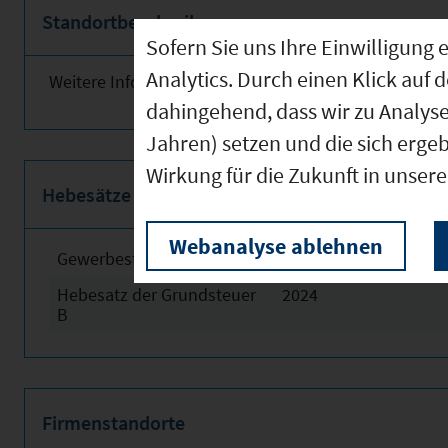
Standortbeschreibung
Sofern Sie uns Ihre Einwilligun
Analytics. Durch einen Klick auf 
Weitere Informationen finden Sie obenstehend!
dahingehend, dass wir zu Analys
Jahren) setzen und die sich erge
Wirkung für die Zukunft in unser
Hebesätze
Webanalyse ablehnen
Gewerbesteuerhebesatz
2024
Hebesatz der Grundsteuer
2024
B
Firmenstandorte