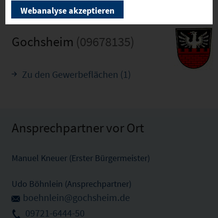
Webanalyse akzeptieren
Gochsheim
(09678135)
Zu den Gewerbeflächen (1)
Ansprechpartner vor Ort
Manuel Kneuer (Erster Bürgermeister)
Udo Böhnlein (Ansprechpartner)
boehnlein@gochsheim.de
09721-6444-50