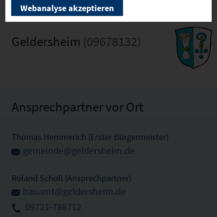
Webanalyse akzeptieren
Geldersheim
(09678132)
Ansprechpartner vor Ort
Thomas Hemmerich (Erster Bürgermeister)
gemeinde@geldersheim.de
Roland Scholl (Ansprechpartner)
bauamt@geldersheim.de
09721-788712