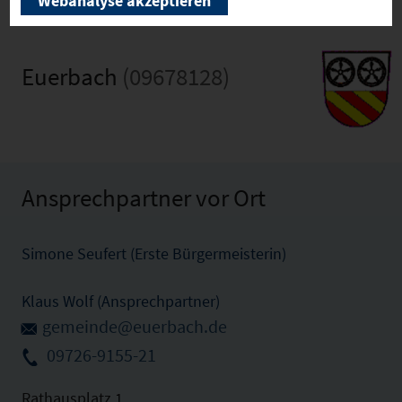
Webanalyse akzeptieren
Euerbach
(09678128)
Ansprechpartner vor Ort
Simone Seufert (Erste Bürgermeisterin)
Klaus Wolf (Ansprechpartner)
gemeinde@euerbach.de
09726-9155-21
Rathausplatz 1