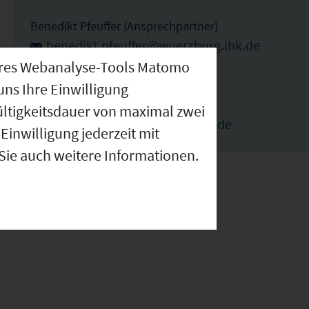
Benedikt Pfeuffer (Ansprechpartner)
benedikt.pfeuffer@wuerzburg.ihk.de
nseres Webanalyse-Tools Matomo
09314194179
uns Ihre Einwilligung
Elka Ivanova (Ansprechpartnerin)
ültigkeitsdauer von maximal zwei
elka.ivanova@wuerzburg.ihk.de
Einwilligung jederzeit mit
 Sie auch weitere Informationen.