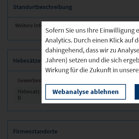
Standortbeschreibung
Weitere Informationen finden Sie obenstehend!
Sofern Sie uns Ihre Einwilligun
Analytics. Durch einen Klick auf 
dahingehend, dass wir zu Analys
Jahren) setzen und die sich erge
Hebesätze
Wirkung für die Zukunft in unser
Gewerbesteuerhebesatz
2024
Webanalyse ablehnen
Hebesatz der Grundsteuer
2024
B
Firmenstandorte