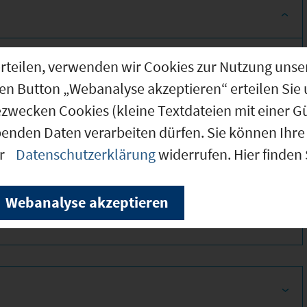
g erteilen, verwenden wir Cookies zur Nutzung u
den Button „Webanalyse akzeptieren“ erteilen Sie 
ezwecken Cookies (kleine Textdateien mit einer G
benden Daten verarbeiten dürfen. Sie können Ihre 
er
Datenschutzerklärung
widerrufen. Hier finden
340
Webanalyse akzeptieren
320