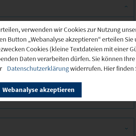
g erteilen, verwenden wir Cookies zur Nutzung u
den Button „Webanalyse akzeptieren“ erteilen Sie 
ezwecken Cookies (kleine Textdateien mit einer G
benden Daten verarbeiten dürfen. Sie können Ihre 
er
Datenschutzerklärung
widerrufen. Hier finden
380
Webanalyse akzeptieren
340