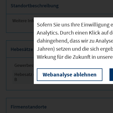
Standortbeschreibung
Weitere Informationen finden Sie obenstehend!
Sofern Sie uns Ihre Einwilligun
Analytics. Durch einen Klick auf 
dahingehend, dass wir zu Analys
Jahren) setzen und die sich erge
Hebesätze
Wirkung für die Zukunft in unser
Gewerbesteuerhebesatz
2024
Webanalyse ablehnen
Hebesatz der Grundsteuer
2024
B
Firmenstandorte