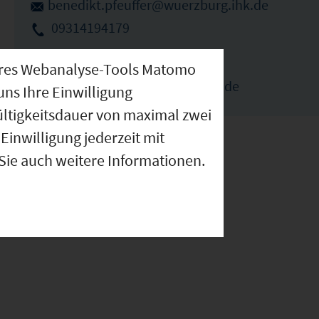
benedikt.pfeuffer@wuerzburg.ihk.de
09314194179
Elka Ivanova (Ansprechpartnerin)
nseres Webanalyse-Tools Matomo
elka.ivanova@wuerzburg.ihk.de
uns Ihre Einwilligung
ültigkeitsdauer von maximal zwei
Einwilligung jederzeit mit
 Sie auch weitere Informationen.