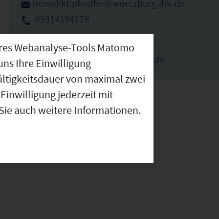
benedikt.pfeuffer@wuerzburg.ihk.de
09314194179
Elka Ivanova (Ansprechpartnerin)
nseres Webanalyse-Tools Matomo
elka.ivanova@wuerzburg.ihk.de
uns Ihre Einwilligung
ültigkeitsdauer von maximal zwei
Einwilligung jederzeit mit
 Sie auch weitere Informationen.