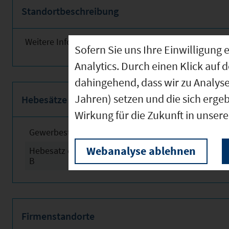
Standortbeschreibung
Weitere Informationen finden Sie obenstehend!
Sofern Sie uns Ihre Einwilligun
Analytics. Durch einen Klick auf 
dahingehend, dass wir zu Analys
Jahren) setzen und die sich erge
Hebesätze
Wirkung für die Zukunft in unser
Gewerbesteuerhebesatz
2024
Webanalyse ablehnen
Hebesatz der Grundsteuer
2024
B
Firmenstandorte