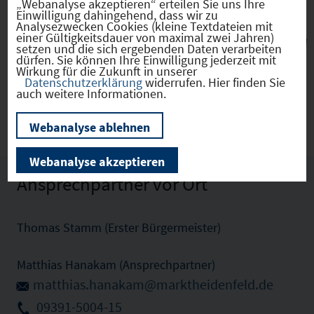
„Webanalyse akzeptieren“ erteilen Sie uns Ihre
Einwilligung dahingehend, dass wir zu
Analysezwecken Cookies (kleine Textdateien mit
einer Gültigkeitsdauer von maximal zwei Jahren)
setzen und die sich ergebenden Daten verarbeiten
Marktheidenfeld
(09677157)
dürfen. Sie können Ihre Einwilligung jederzeit mit
Wirkung für die Zukunft in unserer
Datenschutzerklärung
widerrufen. Hier finden Sie
auch weitere Informationen.
Zu den Gewerbeflächen (2)
Webanalyse ablehnen
Webanalyse akzeptieren
Ansprechpartner vor Ort
Thomas Stamm (Erster Bürgermeister)
Matthias Hanakam (Ansprechpartner)
matthias.hanakam@marktheidenfeld.de
09391-5004-15