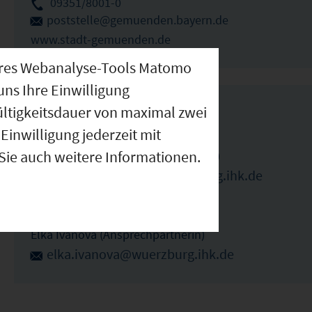
09351/8001-0
poststelle@gemuenden.bayern.de
www.stadt-gemuenden.de
nseres Webanalyse-Tools Matomo
uns Ihre Einwilligung
IHK Ansprechpartner
ültigkeitsdauer von maximal zwei
Einwilligung jederzeit mit
 Sie auch weitere Informationen.
Benedikt Pfeuffer (Ansprechpartner)
benedikt.pfeuffer@wuerzburg.ihk.de
09314194179
Elka Ivanova (Ansprechpartnerin)
elka.ivanova@wuerzburg.ihk.de