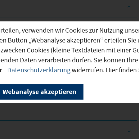
g erteilen, verwenden wir Cookies zur Nutzung u
den Button „Webanalyse akzeptieren“ erteilen Sie 
ezwecken Cookies (kleine Textdateien mit einer G
benden Daten verarbeiten dürfen. Sie können Ihre 
er
Datenschutzerklärung
widerrufen. Hier finden
380
Webanalyse akzeptieren
420