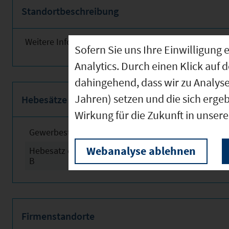
Standortbeschreibung
Weitere Informationen finden Sie obenstehend!
Sofern Sie uns Ihre Einwilligun
Analytics. Durch einen Klick auf 
dahingehend, dass wir zu Analys
Jahren) setzen und die sich erge
Hebesätze
Wirkung für die Zukunft in unser
Gewerbesteuerhebesatz
2024
Webanalyse ablehnen
Hebesatz der Grundsteuer
2024
B
Firmenstandorte