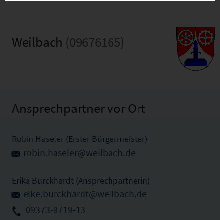
Weilbach
(09676165)
Ansprechpartner vor Ort
Robin Haseler (Erster Bürgermeister)
robin.haseler@weilbach.de
Erika Burckhardt (Ansprechpartnerin)
elke.burckhardt@weilbach.de
09373-9719-13