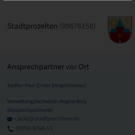
Stadtprozelten
(09676158)
Ansprechpartner vor Ort
Steffen Paul (Erster Bürgermeister)
Verwaltungsfachwirtin Regina Wolz
(Ansprechpartnerin)
r.wolz@stadtprozelten.de
09392-9760-13