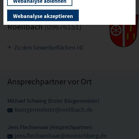
Webanalyse ablehnen
Webanalyse akzeptieren
Roellbach
(09676151)
Zu den Gewerbeflächen (4)
Ansprechpartner vor Ort
Michael Schwing (Erster Bürgermeister)
buergermeister@roellbach.de
Jens Flechsenaar (Ansprechpartner)
jens.flechsenhaar@moenchberg.de