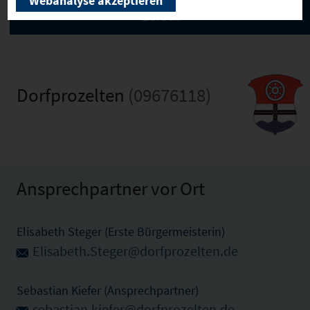
Webanalyse akzeptieren
Dorfprozelten
(09676118)
Ansprechpartner vor Ort
Elisabeth Steger (Erste Bürgermeisterin)
Elisabeth.Steger@dorfprozelten.de
Sebastian Kiefer (Ansprechpartner)
sebastian.kiefer@dorfprozelten.de