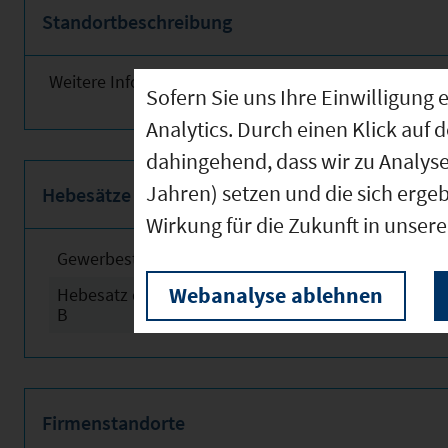
Standortbeschreibung
Weitere Informationen finden Sie obenstehend!
Sofern Sie uns Ihre Einwilligun
Analytics. Durch einen Klick auf 
dahingehend, dass wir zu Analys
Jahren) setzen und die sich erge
Hebesätze
Wirkung für die Zukunft in unser
Gewerbesteuerhebesatz
2024
Webanalyse ablehnen
Hebesatz der Grundsteuer
2024
B
Firmenstandorte