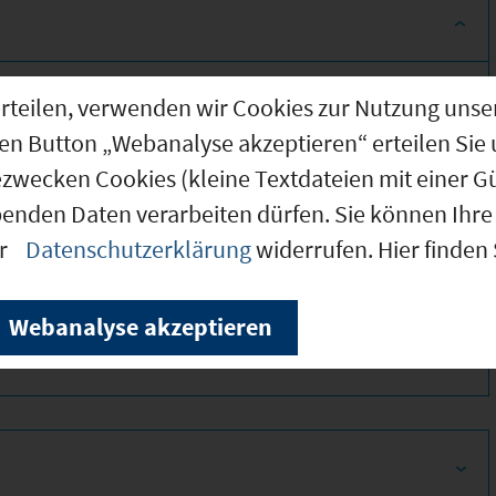
g erteilen, verwenden wir Cookies zur Nutzung u
den Button „Webanalyse akzeptieren“ erteilen Sie 
ezwecken Cookies (kleine Textdateien mit einer G
benden Daten verarbeiten dürfen. Sie können Ihre 
er
Datenschutzerklärung
widerrufen. Hier finden
380
Webanalyse akzeptieren
350