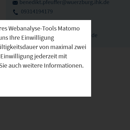
benedikt.pfeuffer@wuerzburg.ihk.de
09314194179
Elka Ivanova (Ansprechpartnerin)
nseres Webanalyse-Tools Matomo
elka.ivanova@wuerzburg.ihk.de
uns Ihre Einwilligung
ültigkeitsdauer von maximal zwei
Einwilligung jederzeit mit
 Sie auch weitere Informationen.