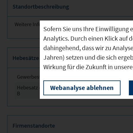
Standortbeschreibung
Weitere Informationen finden Sie obenstehend!
Sofern Sie uns Ihre Einwilligun
Analytics. Durch einen Klick auf 
dahingehend, dass wir zu Analys
Jahren) setzen und die sich erge
Hebesätze
Wirkung für die Zukunft in unser
Gewerbesteuerhebesatz
2024
Webanalyse ablehnen
Hebesatz der Grundsteuer
2024
B
Firmenstandorte