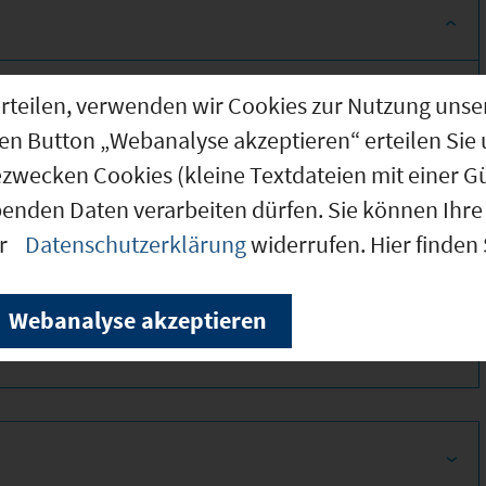
g erteilen, verwenden wir Cookies zur Nutzung u
den Button „Webanalyse akzeptieren“ erteilen Sie 
ezwecken Cookies (kleine Textdateien mit einer G
benden Daten verarbeiten dürfen. Sie können Ihre 
er
Datenschutzerklärung
widerrufen. Hier finden
350
Webanalyse akzeptieren
350