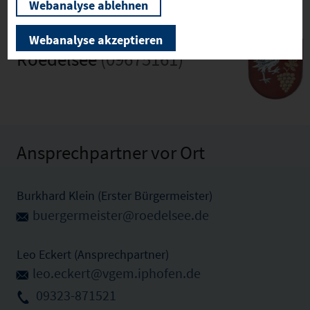
Webanalyse ablehnen
Webanalyse akzeptieren
Roedelsee
(09675161)
Ansprechpartner vor Ort
Burkhard Klein (Erster Bürgermeister)
buergermeister@roedelsee.de
Leo Eckert (Ansprechpartner)
leo.eckert@vgem.iphofen.de
09323-871521