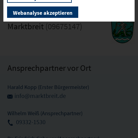
Webanalyse akzeptieren
Marktbreit
(09675147)
Ansprechpartner vor Ort
Harald Kopp (Erster Bürgermeister)
info@marktbreit.de
Wilhelm Weiß (Ansprechpartner)
09332-1530