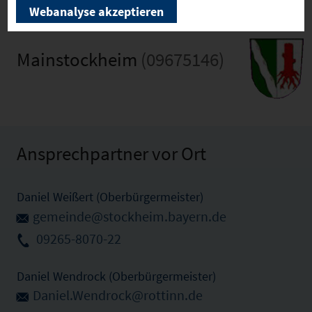
Webanalyse akzeptieren
Mainstockheim
(09675146)
Ansprechpartner vor Ort
Daniel Weißert (Oberbürgermeister)
gemeinde@stockheim.bayern.de
09265-8070-22
Daniel Wendrock (Oberbürgermeister)
Daniel.Wendrock@rottinn.de