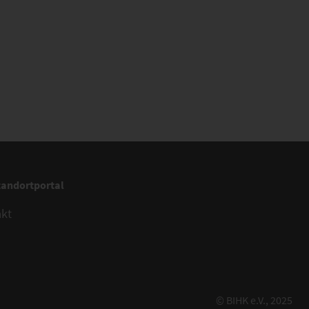
tandortportal
akt
© BIHK e.V., 2025