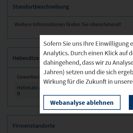
Standortbeschreibung
Weitere Informationen finden Sie obenstehend!
Sofern Sie uns Ihre Einwilligun
Analytics. Durch einen Klick auf 
Hebesätze
dahingehend, dass wir zu Analys
Jahren) setzen und die sich erge
Gewerbesteuerhebesatz
2024
Wirkung für die Zukunft in unser
Hebesatz der Grundsteuer
2024
B
Webanalyse ablehnen
Firmenstandorte