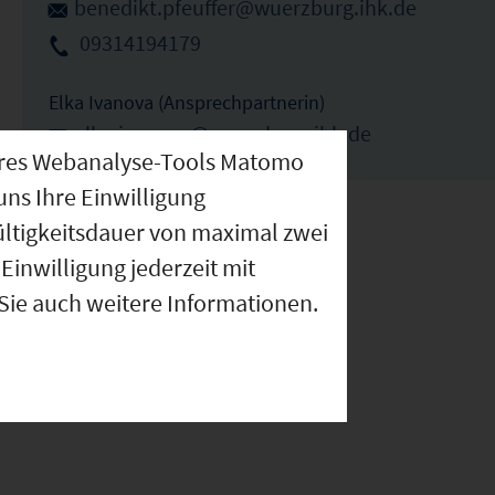
benedikt.pfeuffer@wuerzburg.ihk.de
09314194179
Elka Ivanova (Ansprechpartnerin)
elka.ivanova@wuerzburg.ihk.de
nseres Webanalyse-Tools Matomo
uns Ihre Einwilligung
ültigkeitsdauer von maximal zwei
Einwilligung jederzeit mit
 Sie auch weitere Informationen.