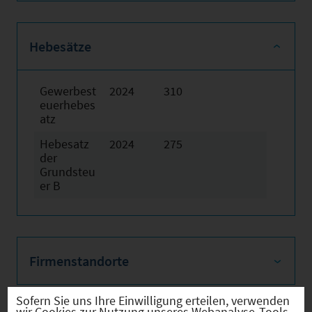
Hebesätze
Gewerbest
2024
310
euerhebes
atz
Hebesatz
2024
275
der
Grundsteu
er B
Firmenstandorte
Sofern Sie uns Ihre Einwilligung erteilen, verwenden
wir Cookies zur Nutzung unseres Webanalyse-Tools