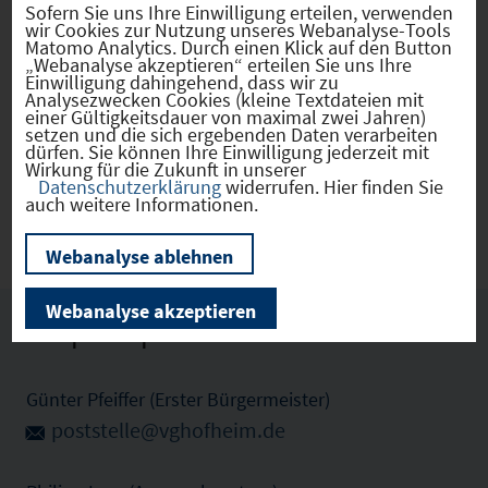
Sofern Sie uns Ihre Einwilligung erteilen, verwenden
wir Cookies zur Nutzung unseres Webanalyse-Tools
Matomo Analytics. Durch einen Klick auf den Button
„Webanalyse akzeptieren“ erteilen Sie uns Ihre
Einwilligung dahingehend, dass wir zu
Ermershausen
(09674223)
Analysezwecken Cookies (kleine Textdateien mit
einer Gültigkeitsdauer von maximal zwei Jahren)
setzen und die sich ergebenden Daten verarbeiten
dürfen. Sie können Ihre Einwilligung jederzeit mit
Zu den Gewerbeimmobilien (1)
Wirkung für die Zukunft in unserer
Datenschutzerklärung
widerrufen. Hier finden Sie
auch weitere Informationen.
Zu den Gewerbeflächen (1)
Webanalyse ablehnen
Webanalyse akzeptieren
Ansprechpartner vor Ort
Günter Pfeiffer (Erster Bürgermeister)
poststelle@vghofheim.de