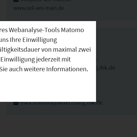
www.zeil-am-main.de
nseres Webanalyse-Tools Matomo
IHK Ansprechpartner
uns Ihre Einwilligung
ültigkeitsdauer von maximal zwei
Einwilligung jederzeit mit
Benedikt Pfeuffer (Ansprechpartner)
benedikt.pfeuffer@wuerzburg.ihk.de
 Sie auch weitere Informationen.
09314194179
Elka Ivanova (Ansprechpartnerin)
elka.ivanova@wuerzburg.ihk.de