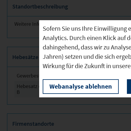
Standortbeschreibung
Weitere Informationen finden Sie obenstehend!
Sofern Sie uns Ihre Einwilligun
Analytics. Durch einen Klick auf 
dahingehend, dass wir zu Analys
Jahren) setzen und die sich erge
Hebesätze
Wirkung für die Zukunft in unser
Gewerbesteuerhebesatz
2024
Webanalyse ablehnen
Hebesatz der Grundsteuer
2024
B
Firmenstandorte