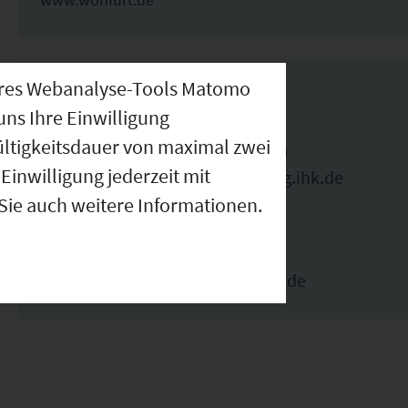
nseres Webanalyse-Tools Matomo
IHK Ansprechpartner
uns Ihre Einwilligung
ültigkeitsdauer von maximal zwei
Benedikt Pfeuffer (Ansprechpartner)
Einwilligung jederzeit mit
benedikt.pfeuffer@wuerzburg.ihk.de
 Sie auch weitere Informationen.
09314194179
Elka Ivanova (Ansprechpartnerin)
elka.ivanova@wuerzburg.ihk.de