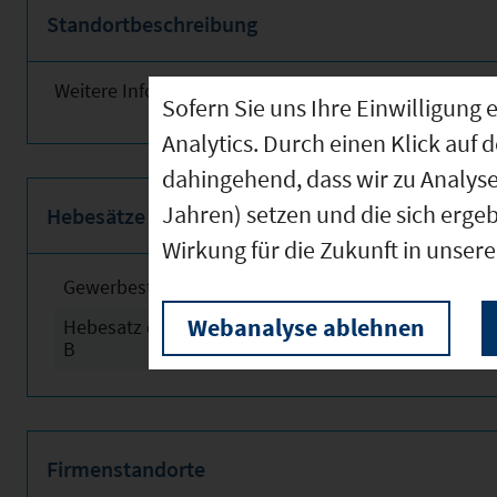
Standortbeschreibung
Weitere Informationen finden Sie obenstehend!
Sofern Sie uns Ihre Einwilligun
Analytics. Durch einen Klick auf 
dahingehend, dass wir zu Analys
Jahren) setzen und die sich erge
Hebesätze
Wirkung für die Zukunft in unser
Gewerbesteuerhebesatz
2024
Webanalyse ablehnen
Hebesatz der Grundsteuer
2024
B
Firmenstandorte