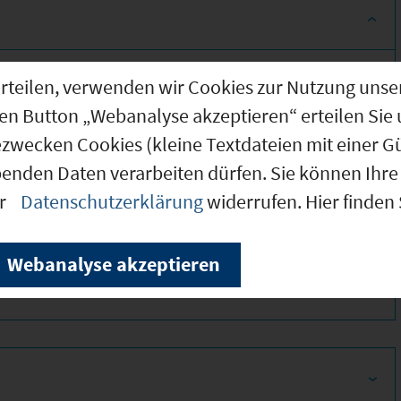
g erteilen, verwenden wir Cookies zur Nutzung u
den Button „Webanalyse akzeptieren“ erteilen Sie 
ezwecken Cookies (kleine Textdateien mit einer G
benden Daten verarbeiten dürfen. Sie können Ihre 
er
Datenschutzerklärung
widerrufen. Hier finden
350
Webanalyse akzeptieren
350