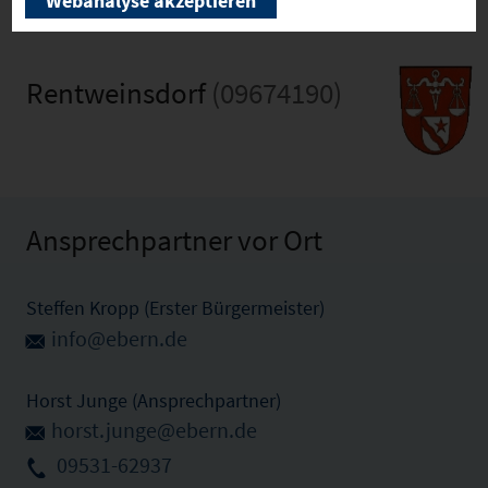
Webanalyse akzeptieren
Rentweinsdorf
(09674190)
Ansprechpartner vor Ort
Steffen Kropp (Erster Bürgermeister)
info@ebern.de
Horst Junge (Ansprechpartner)
horst.junge@ebern.de
09531-62937