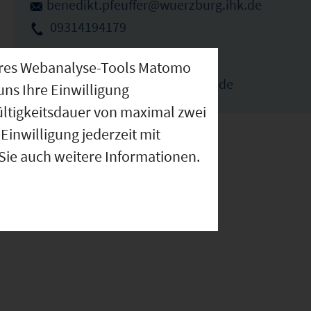
benedikt.pfeuffer@wuerzburg.ihk.de
09314194179
Elka Ivanova (Ansprechpartnerin)
nseres Webanalyse-Tools Matomo
elka.ivanova@wuerzburg.ihk.de
uns Ihre Einwilligung
ültigkeitsdauer von maximal zwei
Einwilligung jederzeit mit
 Sie auch weitere Informationen.