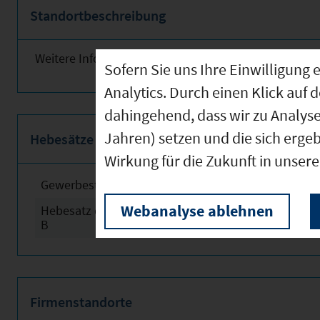
Standortbeschreibung
Weitere Informationen finden Sie obenstehend!
Sofern Sie uns Ihre Einwilligun
Analytics. Durch einen Klick auf 
dahingehend, dass wir zu Analys
Jahren) setzen und die sich erge
Hebesätze
Wirkung für die Zukunft in unser
Gewerbesteuerhebesatz
2024
Webanalyse ablehnen
Hebesatz der Grundsteuer
2024
B
Firmenstandorte