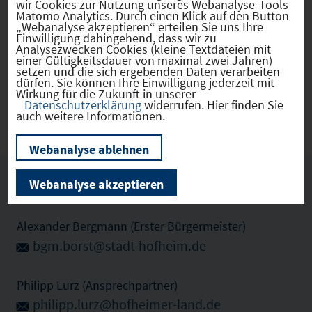
wir Cookies zur Nutzung unseres Webanalyse-Tools
Matomo Analytics. Durch einen Klick auf den Button
„Webanalyse akzeptieren“ erteilen Sie uns Ihre
Einwilligung dahingehend, dass wir zu
Analysezwecken Cookies (kleine Textdateien mit
Hofheim i.UFr.
(09674149)
einer Gültigkeitsdauer von maximal zwei Jahren)
setzen und die sich ergebenden Daten verarbeiten
dürfen. Sie können Ihre Einwilligung jederzeit mit
Wirkung für die Zukunft in unserer
Datenschutzerklärung
widerrufen. Hier finden Sie
Zu den Gewerbeflächen (1)
auch weitere Informationen.
Webanalyse ablehnen
Ansprechpartner vor Ort
Webanalyse akzeptieren
Alexander Bergmann (Erster Bürgermeister)
bgm.borst@stadt-hofheim.de
Philipp Lurz (Ansprechpartner)
philipp.lurz@hofheimer-land.de