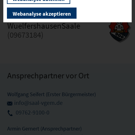
Webanalyse akzeptieren
WuelfershausenSaale
(09673184)
Ansprechpartner vor Ort
Wolfgang Seifert (Erster Bürgermeister)
info@saal-vgem.de
09762-9100-0
Armin Gernert (Ansprechpartner)