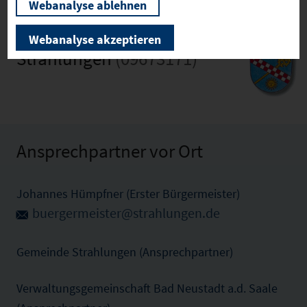
Webanalyse ablehnen
Webanalyse akzeptieren
Strahlungen
(09673171)
Ansprechpartner vor Ort
Johannes Hümpfner (Erster Bürgermeister)
buergermeister@strahlungen.de
Gemeinde Strahlungen (Ansprechpartner)
Verwaltungsgemeinschaft Bad Neustadt a.d. Saale