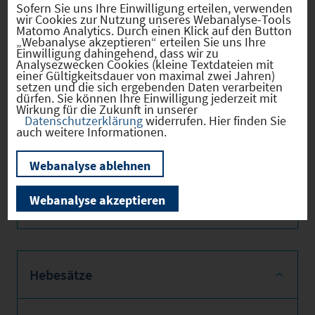
Sofern Sie uns Ihre Einwilligung erteilen, verwenden
Bekleidungsfabrik, Torten- und
wir Cookies zur Nutzung unseres Webanalyse-Tools
Matomo Analytics. Durch einen Klick auf den Button
Pralinenmanufaktur
„Webanalyse akzeptieren“ erteilen Sie uns Ihre
Einwilligung dahingehend, dass wir zu
Steuerhebesätze
: Grundsteuer A 380 v.H.,
Analysezwecken Cookies (kleine Textdateien mit
Gewerbesteuer 340 v.H., Grundsteuer B
einer Gültigkeitsdauer von maximal zwei Jahren)
setzen und die sich ergebenden Daten verarbeiten
370 v.H.
dürfen. Sie können Ihre Einwilligung jederzeit mit
Wirkung für die Zukunft in unserer
Was ist sonst noch interessant
: Es gibt
Datenschutzerklärung
widerrufen. Hier finden Sie
eine Vielzahl an Freizeit- und
auch weitere Informationen.
Erholungsmöglichkeiten in der näheren
Webanalyse ablehnen
Umgebung.
Webanalyse akzeptieren
Hebesätze