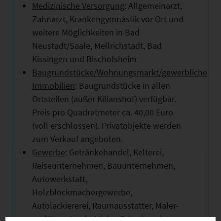
Medizinische Versorgung
: Allgemeinarzt,
Zahnarzt, Krankengymnastik vor Ort und
weitere Möglichkeiten in Bad
Neustadt/Saale, Mellrichstadt, Bad
Kissingen und Bischofsheim
Baugrundstücke/Wohnungsmarkt/gewerbliche
Immobilien
: Baugrundstücke in allen
Ortsteilen (außer Kilianshof) verfügbar.
Preis pro Quadratmeter ca. 40,00 Euro
(voll erschlossen). Privatobjekte werden
zum Verkauf angeboten.
Gewerbe
: Getränkehandel, Kelterei,
Reiseunternehmen, Bauunternehmen,
Autowerkstatt,
Holzblockmachergewerbe,
Autolackiererei, Raumausstatter, Maler-
und Verputzerbetriebe, Schreinerei,