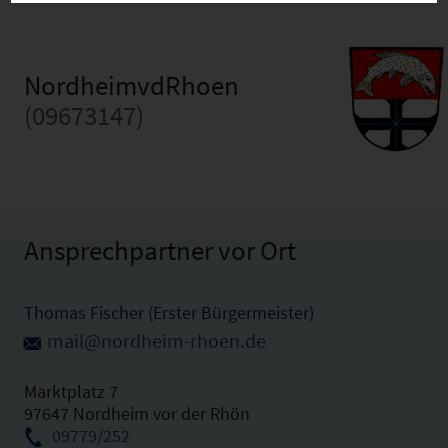
NordheimvdRhoen
(09673147)
Ansprechpartner vor Ort
Thomas Fischer (Erster Bürgermeister)
mail@nordheim-rhoen.de
Marktplatz 7
97647 Nordheim vor der Rhön
09779/252