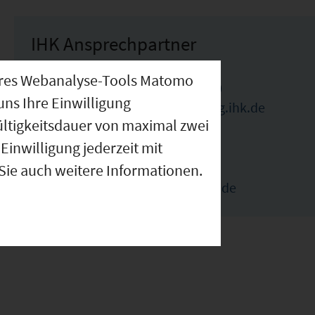
IHK Ansprechpartner
nseres Webanalyse-Tools Matomo
Benedikt Pfeuffer (Ansprechpartner)
uns Ihre Einwilligung
benedikt.pfeuffer@wuerzburg.ihk.de
ültigkeitsdauer von maximal zwei
09314194179
Einwilligung jederzeit mit
Elka Ivanova (Ansprechpartnerin)
 Sie auch weitere Informationen.
elka.ivanova@wuerzburg.ihk.de