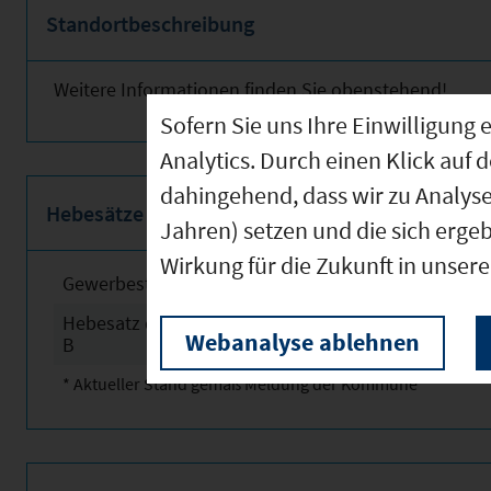
Standortbeschreibung
Weitere Informationen finden Sie obenstehend!
Sofern Sie uns Ihre Einwilligun
Analytics. Durch einen Klick auf 
dahingehend, dass wir zu Analys
Hebesätze
Jahren) setzen und die sich erge
Wirkung für die Zukunft in unser
Gewerbesteuerhebesatz
2025
Hebesatz der Grundsteuer
2025
Webanalyse ablehnen
B
* Aktueller Stand gemäß Meldung der Kommune