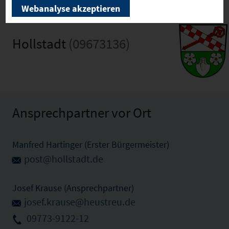
Webanalyse akzeptieren
Hollstadt
(09673136)
Ansprechpartner vor Ort
Manfred Hartinger (Erster Bürgermeister)
post@hollstadt.de
Josef Krause (Ansprechpartner)
josef.krause@heustreu.de
09773-9122-12