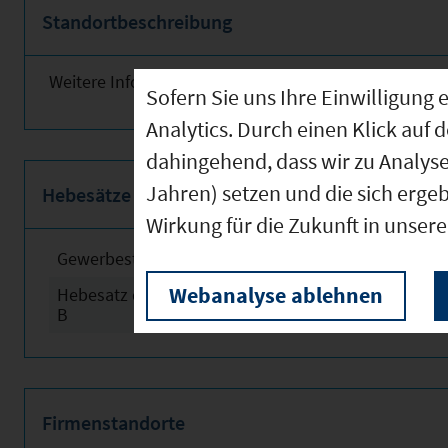
Standortbeschreibung
Weitere Informationen finden Sie obenstehend!
Sofern Sie uns Ihre Einwilligun
Analytics. Durch einen Klick auf 
dahingehend, dass wir zu Analys
Jahren) setzen und die sich erge
Hebesätze
Wirkung für die Zukunft in unser
Gewerbesteuerhebesatz
2024
Webanalyse ablehnen
Hebesatz der Grundsteuer
2024
B
Firmenstandorte