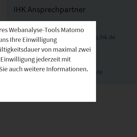
IHK Ansprechpartner
Benedikt Pfeuffer (Ansprechpartner)
nseres Webanalyse-Tools Matomo
benedikt.pfeuffer@wuerzburg.ihk.de
uns Ihre Einwilligung
09314194179
ültigkeitsdauer von maximal zwei
Einwilligung jederzeit mit
Elka Ivanova (Ansprechpartnerin)
 Sie auch weitere Informationen.
elka.ivanova@wuerzburg.ihk.de