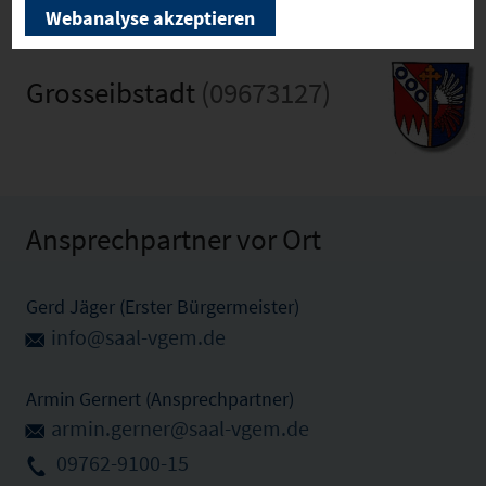
Webanalyse akzeptieren
Grosseibstadt
(09673127)
Ansprechpartner vor Ort
Gerd Jäger (Erster Bürgermeister)
info@saal-vgem.de
Armin Gernert (Ansprechpartner)
armin.gerner@saal-vgem.de
09762-9100-15