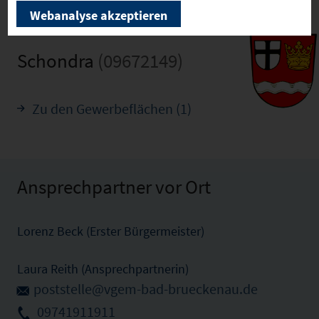
Webanalyse akzeptieren
Schondra
(09672149)
Zu den Gewerbeflächen (1)
Ansprechpartner vor Ort
Lorenz Beck (Erster Bürgermeister)
Laura Reith (Ansprechpartnerin)
poststelle@vgem-bad-brueckenau.de
09741911911