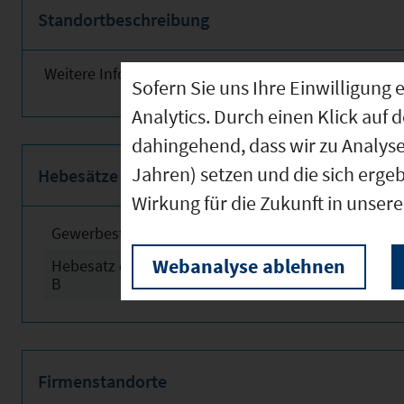
Standortbeschreibung
Weitere Informationen finden Sie obenstehend!
Sofern Sie uns Ihre Einwilligun
Analytics. Durch einen Klick auf 
dahingehend, dass wir zu Analys
Jahren) setzen und die sich erge
Hebesätze
Wirkung für die Zukunft in unser
Gewerbesteuerhebesatz
2024
Webanalyse ablehnen
Hebesatz der Grundsteuer
2024
B
Firmenstandorte