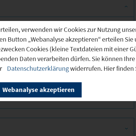
g erteilen, verwenden wir Cookies zur Nutzung u
den Button „Webanalyse akzeptieren“ erteilen Sie 
ezwecken Cookies (kleine Textdateien mit einer G
benden Daten verarbeiten dürfen. Sie können Ihre 
er
Datenschutzerklärung
widerrufen. Hier finden
340
Webanalyse akzeptieren
340