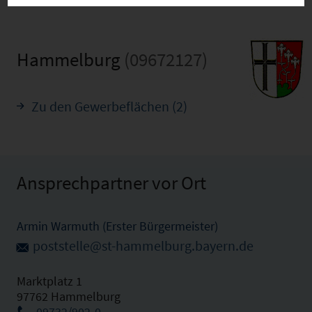
Hammelburg
(09672127)
Zu den Gewerbeflächen (2)
Ansprechpartner vor Ort
Armin Warmuth (Erster Bürgermeister)
poststelle@st-hammelburg.bayern.de
Marktplatz 1
97762 Hammelburg
09732/902-0