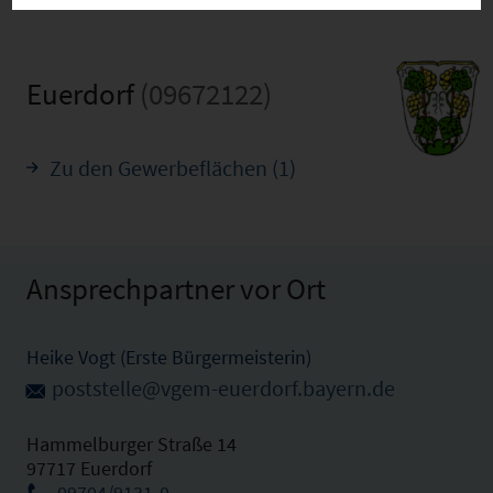
Euerdorf
(09672122)
Zu den Gewerbeflächen (1)
Ansprechpartner vor Ort
Heike Vogt (Erste Bürgermeisterin)
poststelle@vgem-euerdorf.bayern.de
Hammelburger Straße 14
97717 Euerdorf
09704/9131-0