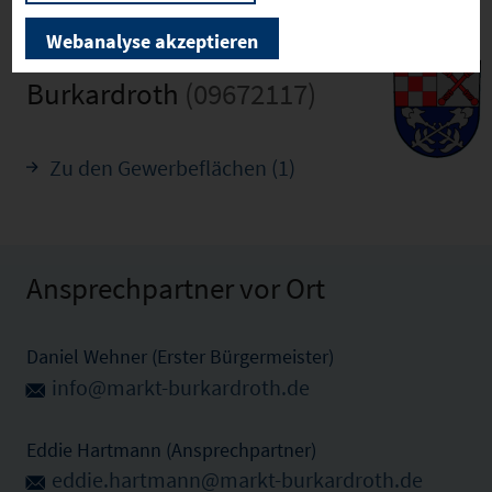
Webanalyse akzeptieren
Burkardroth
(09672117)
Zu den Gewerbeflächen (1)
Ansprechpartner vor Ort
Daniel Wehner (Erster Bürgermeister)
info@markt-burkardroth.de
Eddie Hartmann (Ansprechpartner)
eddie.hartmann@markt-burkardroth.de