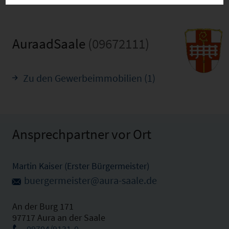
AuraadSaale
(09672111)
Zu den Gewerbeimmobilien (1)
Ansprechpartner vor Ort
Martin Kaiser (Erster Bürgermeister)
buergermeister@aura-saale.de
An der Burg 171
97717 Aura an der Saale
09704/9131-0