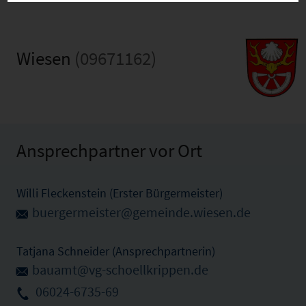
Wiesen
(09671162)
Ansprechpartner vor Ort
Willi Fleckenstein (Erster Bürgermeister)
buergermeister@gemeinde.wiesen.de
Tatjana Schneider (Ansprechpartnerin)
bauamt@vg-schoellkrippen.de
06024-6735-69