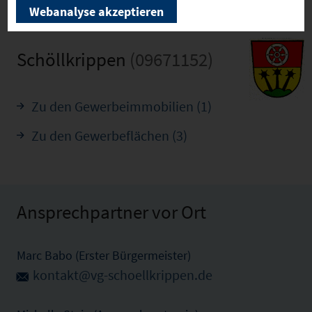
Webanalyse akzeptieren
Schöllkrippen
(09671152)
Zu den Gewerbeimmobilien (1)
Zu den Gewerbeflächen (3)
Ansprechpartner vor Ort
Marc Babo (Erster Bürgermeister)
kontakt@vg-schoellkrippen.de