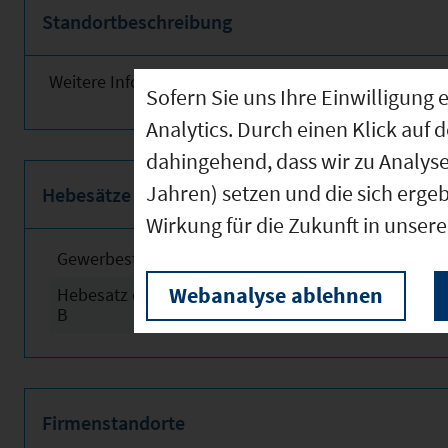
Standortbeschreibung
Weitere Informationen finden Sie obenstehend!
Sofern Sie uns Ihre Einwilligun
Analytics. Durch einen Klick auf 
dahingehend, dass wir zu Analys
Jahren) setzen und die sich erge
Hebesätze
Wirkung für die Zukunft in unser
Gewerbesteuerhebesatz
2024
Webanalyse ablehnen
Hebesatz der Grundsteuer
2024
B
Firmenstandorte