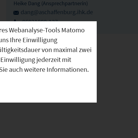
Heike Dang (Ansprechpartnerin)
dang@aschaffenburg.ihk.de
06021880-137
nseres Webanalyse-Tools Matomo
uns Ihre Einwilligung
ültigkeitsdauer von maximal zwei
Einwilligung jederzeit mit
 Sie auch weitere Informationen.