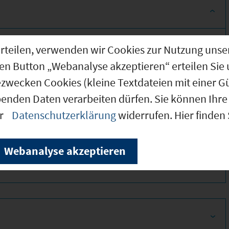
g erteilen, verwenden wir Cookies zur Nutzung u
den Button „Webanalyse akzeptieren“ erteilen Sie 
ezwecken Cookies (kleine Textdateien mit einer G
benden Daten verarbeiten dürfen. Sie können Ihre 
er
Datenschutzerklärung
widerrufen. Hier finden
350
Webanalyse akzeptieren
320