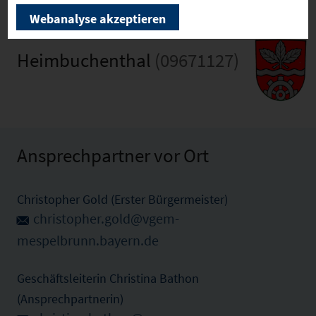
Webanalyse akzeptieren
Heimbuchenthal
(09671127)
Ansprechpartner vor Ort
Christopher Gold (Erster Bürgermeister)
christopher.gold@vgem-
mespelbrunn.bayern.de
Geschäftsleiterin Christina Bathon
(Ansprechpartnerin)