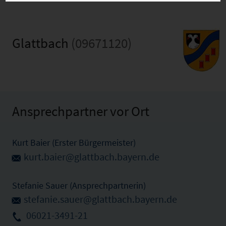
Glattbach
(09671120)
Ansprechpartner vor Ort
Kurt Baier (Erster Bürgermeister)
kurt.baier@glattbach.bayern.de
Stefanie Sauer (Ansprechpartnerin)
stefanie.sauer@glattbach.bayern.de
06021-3491-21